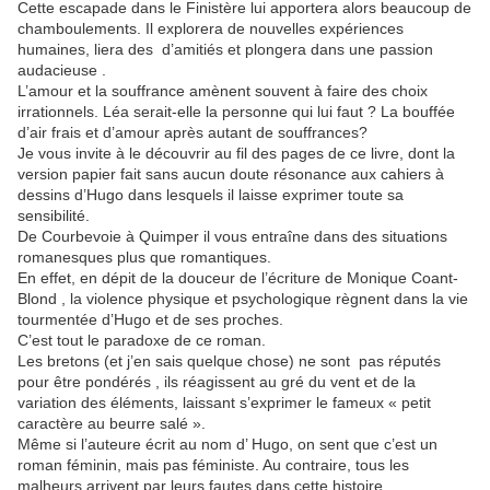
Cette escapade dans le Finistère lui apportera alors beaucoup de
chamboulements. Il explorera de nouvelles expériences
humaines, liera des d’amitiés et plongera dans une passion
audacieuse .
L’amour et la souffrance amènent souvent à faire des choix
irrationnels. Léa serait-elle la personne qui lui faut ? La bouffée
d’air frais et d’amour après autant de souffrances?
Je vous invite à le découvrir au fil des pages de ce livre, dont la
version papier fait sans aucun doute résonance aux cahiers à
dessins d’Hugo dans lesquels il laisse exprimer toute sa
sensibilité.
De Courbevoie à Quimper il vous entraîne dans des situations
romanesques plus que romantiques.
En effet, en dépit de la douceur de l’écriture de Monique Coant-
Blond , la violence physique et psychologique règnent dans la vie
tourmentée d’Hugo et de ses proches.
C’est tout le paradoxe de ce roman.
Les bretons (et j’en sais quelque chose) ne sont pas réputés
pour être pondérés , ils réagissent au gré du vent et de la
variation des éléments, laissant s’exprimer le fameux « petit
caractère au beurre salé ».
Même si l’auteure écrit au nom d’ Hugo, on sent que c’est un
roman féminin, mais pas féministe. Au contraire, tous les
malheurs arrivent par leurs fautes dans cette histoire.