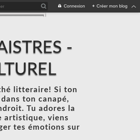
Connexion
+
Créer mon blog
ISTRES -
ULTUREL
thé litteraire! Si ton
 dans ton canapé,
ndroit. Tu adores la
 artistique, viens
ger tes émotions sur