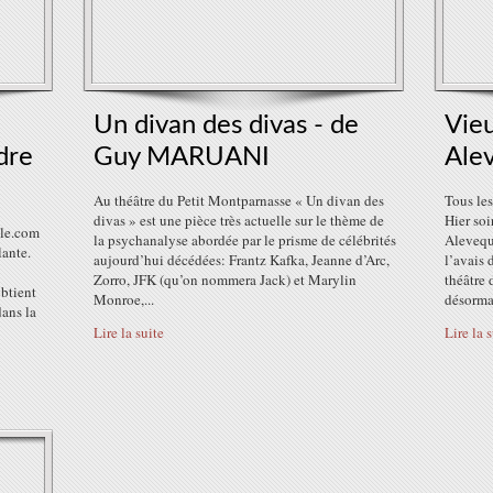
Un divan des divas - de
Vie
dre
Guy MARUANI
Ale
Au théâtre du Petit Montparnasse « Un divan des
Tous les
divas » est une pièce très actuelle sur le thème de
Hier soi
ile.com
la psychanalyse abordée par le prisme de célébrités
Alevequ
ante.
aujourd’hui décédées: Frantz Kafka, Jeanne d’Arc,
l’avais 
Zorro, JFK (qu’on nommera Jack) et Marylin
théâtre 
btient
Monroe,...
désormai
dans la
Lire la suite
Lire la 