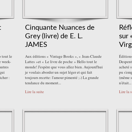
t
Cinquante Nuances de
Réfl
Grey (livre) de E. L.
sur 
JAMES
Vir
 tout le
Aux éditions « Vintage Books », « Jean-Claude
Édition
e week-
Lattes »et « Le livre de poche » Hello tout le
Despente
autres
monde! J'espère que vous allez bien. Aujourd'hui
acheté s
qui
je voulais aborder un sujet léger et qui fait
pu s'em
cher :
toujours recette: l'amour pimenté ;-) La grande
(même si
tendance du moment...
n'était...
Lire la suite
Lire la 