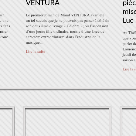
VENTURA
pièc
mise
ain
Le premier roman de Maud VENTURA avait été
Luc
c une
un tel succès que je ne pouvais pas passer à côté de
x fans
son deuxième ouvrage « Célèbre »; ou l’ascension
rnier
d’une jeune fille ordinaire, munie d’une force de
Au Théât
stoire
caractère extraordinaire, dans l’industrie de la
que vous
musique...
parler d
Laurence
Lire la suite
jeudi de
saison et
Lire la 