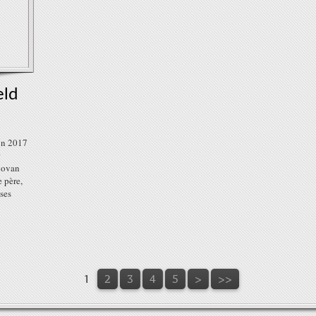
eld
u n 2017
onovan
 père,
 ses
1
2
3
4
5
>
>>