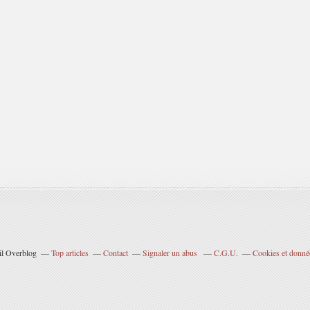
ail Overblog
Top articles
Contact
Signaler un abus
C.G.U.
Cookies et donné