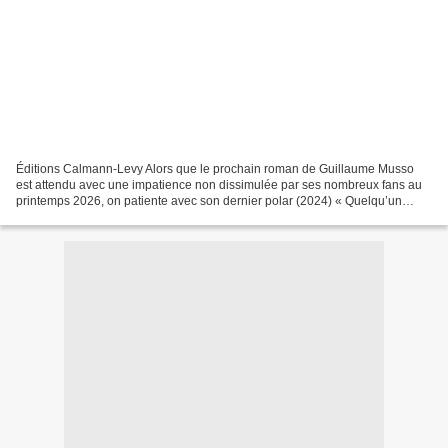
Éditions Calmann-Levy Alors que le prochain roman de Guillaume Musso
est attendu avec une impatience non dissimulée par ses nombreux fans au
printemps 2026, on patiente avec son dernier polar (2024) « Quelqu’un
d’autre », ou l’histoire d’une jeune, belle...