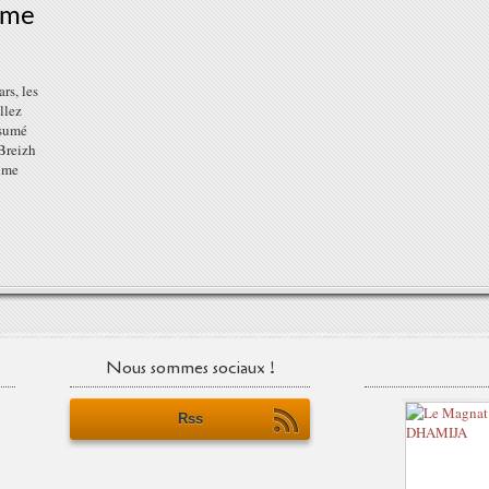
ume
rs, les
llez
ésumé
"Breizh
ume
Nous sommes sociaux !
Rss