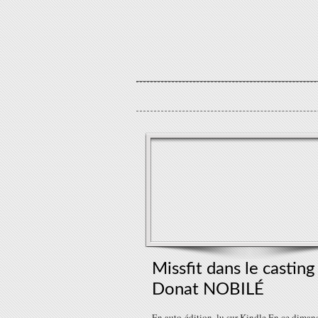
Missfit dans le casting
Donat NOBILÉ
En auto-édition, lu sur Kindle En ce diman