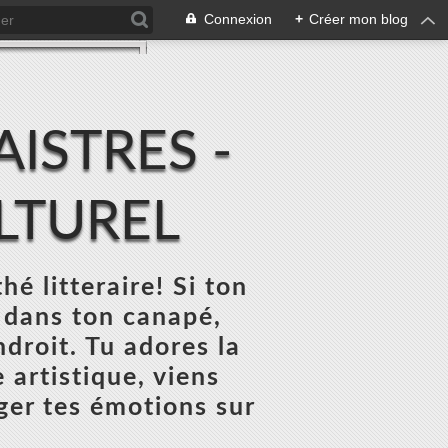
Connexion
+
Créer mon blog
ISTRES -
ULTUREL
thé litteraire! Si ton
 dans ton canapé,
ndroit. Tu adores la
 artistique, viens
ger tes émotions sur