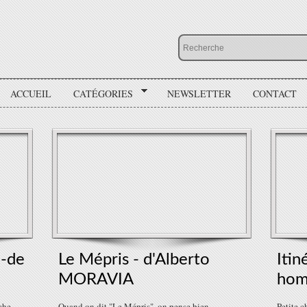
ACCUEIL
CATÉGORIES
NEWSLETTER
CONTACT
 -de
Le Mépris - d'Alberto
Itin
MORAVIA
hom
che
Quand on dit "Le Mépris", on pense bien
Petite 