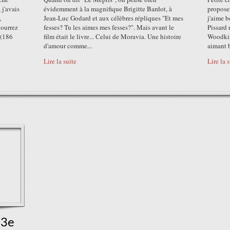
j'avais
évidemment à la magnifique Brigitte Bardot, à
proposer
,
Jean-Luc Godard et aux célèbres répliques "Et mes
j'aime b
pourrez
fesses? Tu les aimes mes fesses?". Mais avant le
Pissard 
 (186
film était le livre... Celui de Moravia. Une histoire
Woodkim
d'amour comme...
aimant b
Lire la suite
Lire la 
13e