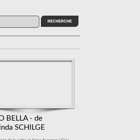
O BELLA - de
inda SCHILGE
sion de la sortie en ligne du roman " Ciao