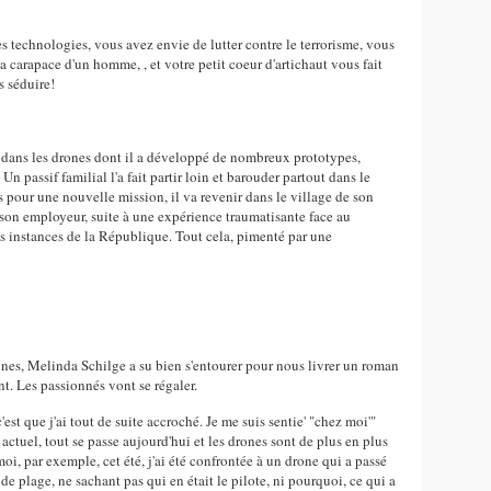
 technologies, vous avez envie de lutter contre le terrorisme, vous
 la carapace d'un homme, , et votre petit coeur d'artichaut vous fait
s séduire!
 dans les drones dont il a développé de nombreux prototypes,
 Un passif familial l'a fait partir loin et barouder partout dans le
is pour une nouvelle mission, il va revenir dans le village de son
son employeur, suite à une expérience traumatisante face au
utes instances de la République. Tout cela, pimenté par une
nes, Melinda Schilge a su bien s'entourer pour nous livrer un roman
. Les passionnés vont se régaler.
est que j'ai tout de suite accroché. Je me suis sentie' "chez moi'"
actuel, tout se passe aujourd'hui et les drones sont de plus en plus
i, par exemple, cet été, j'ai été confrontée à un drone qui a passé
e plage, ne sachant pas qui en était le pilote, ni pourquoi, ce qui a