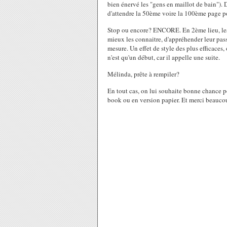
bien énervé les "gens en maillot de bain"). 
d'attendre la 50ème voire la 100ème page po
Stop ou encore? ENCORE. En 2ème lieu, les 
mieux les connaitre, d'appréhender leur passé
mesure. Un effet de style des plus efficaces,
n'est qu'un début, car il appelle une suite.
Mélinda, prête à rempiler?
En tout cas, on lui souhaite bonne chance pou
book ou en version papier. Et merci beauco