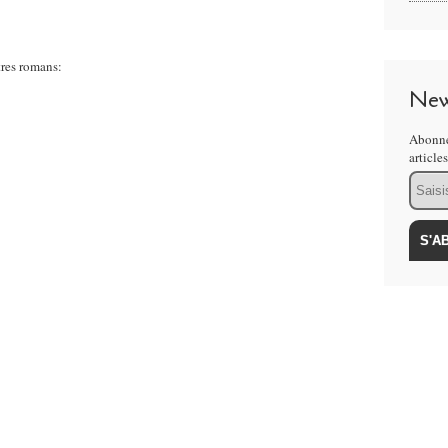
utres romans:
New
Abonne
article
Email