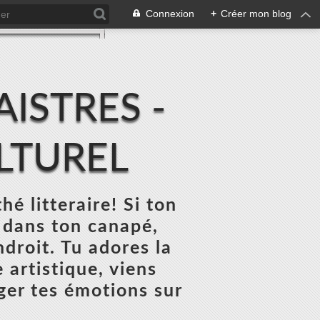
Connexion
+
Créer mon blog
ISTRES -
ULTUREL
thé litteraire! Si ton
 dans ton canapé,
ndroit. Tu adores la
 artistique, viens
ger tes émotions sur