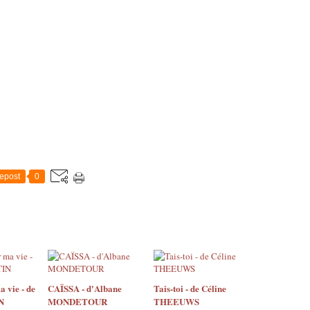
epost
0
a vie - de
CAÏSSA - d'Albane
Tais-toi - de Céline
N
MONDETOUR
THEEUWS