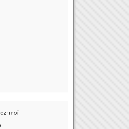
vez-moi
S