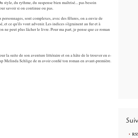
Du style, du rythme, du suspense bien maîtrisé... pas besoin
ur savoir si on continue ou pas.
personnages, sont complexes, avec des fêlures, on a envie de
, et ce qu'ils vont advenir. Les indices s'égrainent au fur et à
 on ne peut plus lâcher le livre. Pour ma part, je pense que ce roman
r la suite de son aventure littéraire et on a hâte de le trouver en e-
up Melinda Schlige de m avoir confié ton roman en avant-première.
Sui
RS