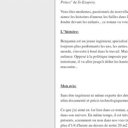
Prince
" de
St-Exupery.
Vous êtes modernes, passionnés de nouvelles
aimez les histoires d'amour, les failles dans
fondre devant les enfants... ce roman va vou
L"histoire:
Benjamin est un jeune ingénieur, spécialisé
toujours plus performants les uns, les autres.
monde, s'investir à fond dans le travail. Ma
enfance. Opposé à la politique imposée par 
terrorisme, il va aller jusqu'à défier les ha
rencontre...
Mon avis:
Sans être ingénieur ni même experte des dro
ultra documenté et précis technologiquement
Ce que j'ai aimé en 1er lieu dans ce roman, c'
dans son univers. En même temps, il est très 
présents, sciemment ou non dans nos vies (mo
plus d'1/4 d'heure au-dessus de notre 20 m2 d