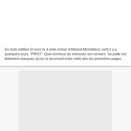
En Auto-édition Et voici le 4 ème roman d'Albane Mondétour, sorti il y a
quelques jours: "FIRST". Quel bonheur de retrouver son univers. Sa patte est
tellement marquée qu'on la reconnait entre mille dès les premières pages.
Cette fois encore, on plonge...