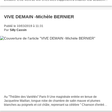
année de BTS Tourisme...
VIVE DEMAIN -Michèle BERNIER
Publié le 10/03/2019 à 11:31
Par
Silly Cassin
Au "Théâtre des Variétés" Paris 9 Une magistrale entrée en tenue de
Jacqueline Maillan, longue robe de chambre de satin mauve et plumes
blanches au poignets et col châle, reprenant sa célèbre " Chanson d'entrée
": C'est pour vous cher public adoré Que...