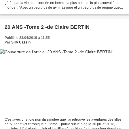
gâtée par la vie, transformée en femme la plus belle et la plus convoitée du
monde... "Avec un peu plus de gymnastique et un peu plus de régime que
les autres"... L'histoire: L'itinéraire...
20 ANS -Tome 2 -de Claire BERTIN
Publié le 23/04/2019 à 11:55
Par
Silly Cassin
C'est avec une joie non dissimulée que j'ai retrouvé les aventures des filles
de "20 ans" (cf chronique du tome 1 parue sur le blog le 30 juillet 2018).
Lhistoire: L'été vient de finir et les filles s'apprêtent à entamer leur deuxième