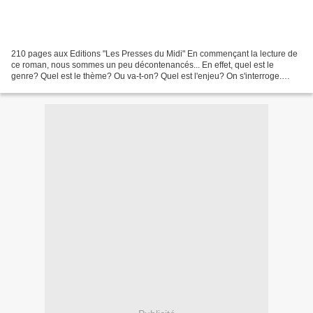
210 pages aux Editions "Les Presses du Midi" En commençant la lecture de
ce roman, nous sommes un peu décontenancés... En effet, quel est le
genre? Quel est le thème? Ou va-t-on? Quel est l'enjeu? On s'interroge.
L'histoire: Est-ce une interview, un...