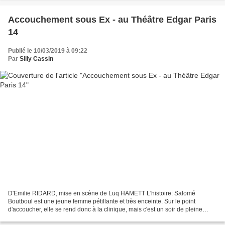
Accouchement sous Ex - au Théâtre Edgar Paris
14
Publié le 10/03/2019 à 09:22
Par
Silly Cassin
D'Emilie RIDARD, mise en scène de Luq HAMETT L'histoire: Salomé
Boutboul est une jeune femme pétillante et très enceinte. Sur le point
d'accoucher, elle se rend donc à la clinique, mais c'est un soir de pleine
lune, et la seule sage-femme disponible est...