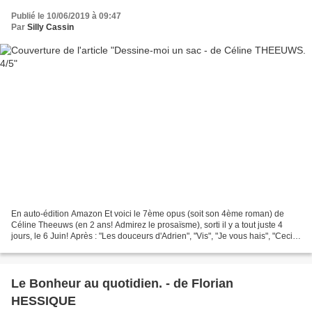
Publié le 10/06/2019 à 09:47
Par
Silly Cassin
En auto-édition Amazon Et voici le 7ème opus (soit son 4ème roman) de
Céline Theeuws (en 2 ans! Admirez le prosaïsme), sorti il y a tout juste 4
jours, le 6 Juin! Après : "Les douceurs d'Adrien", "Vis", "Je vous hais", "Ceci
n'est pas une banane", "Veuillez...
Le Bonheur au quotidien. - de Florian
HESSIQUE