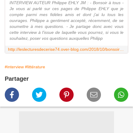
INTERVIEW AUTEUR Philippe EHLY JM : - Bonsoir à tous ⁃
Je vous ai parlé sur ces pages de Philippe EHLY que je
compte parmi mes fidèles amis et dont j'ai lu tous les
ouvrages. Philippe a gentiment accepté, récemment, de se
soumettre à mes questions. ⁃ Je partage donc avec vous
cette interview à l'issue de laquelle vous pourrez, si vous le
souhaitez, poser vos questions auxquelles Philipp
http://leslecturesdecerise74.over-blog.com/2018/10/bonsoir-a-tous-je-vous-propose-de-lire-l-interview-que-j-ai-realisee-ce-soir-avec-philippe-ehly-sur-mon-groupe-fb-lecteurs-auteurs-l
#interview
#littérature
Partager