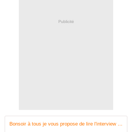
Publicité
Bonsoir à tous je vous propose de lire l'interview que j'ai réalisée ce soir lundi 8 octobre, avec Philippe EHLY, sur mon groupe FB : lecteurs auteurs : la passion des mots