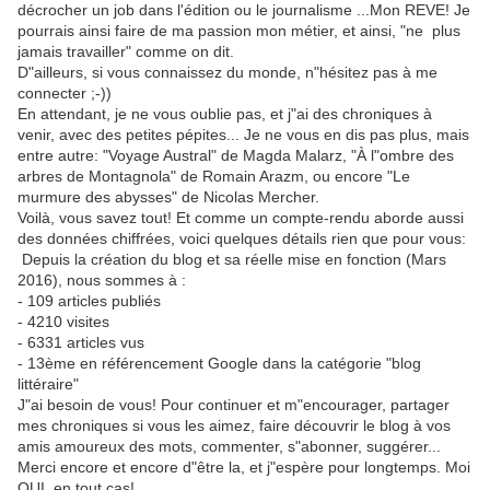
décrocher un job dans l'édition ou le journalisme ...Mon REVE! Je
pourrais ainsi faire de ma passion mon métier, et ainsi, "ne plus
jamais travailler" comme on dit.
D"ailleurs, si vous connaissez du monde, n"hésitez pas à me
connecter ;-))
En attendant, je ne vous oublie pas, et j"ai des chroniques à
venir, avec des petites pépites... Je ne vous en dis pas plus, mais
entre autre: "Voyage Austral" de Magda Malarz, "À l"ombre des
arbres de Montagnola" de Romain Arazm, ou encore "Le
murmure des abysses" de Nicolas Mercher.
Voilà, vous savez tout! Et comme un compte-rendu aborde aussi
des données chiffrées, voici quelques détails rien que pour vous:
Depuis la création du blog et sa réelle mise en fonction (Mars
2016), nous sommes à :
- 109 articles publiés
- 4210 visites
- 6331 articles vus
- 13ème en référencement Google dans la catégorie "blog
littéraire"
J"ai besoin de vous! Pour continuer et m"encourager, partager
mes chroniques si vous les aimez, faire découvrir le blog à vos
amis amoureux des mots, commenter, s"abonner, suggérer...
Merci encore et encore d"être la, et j"espère pour longtemps. Moi
OUI en tout cas!