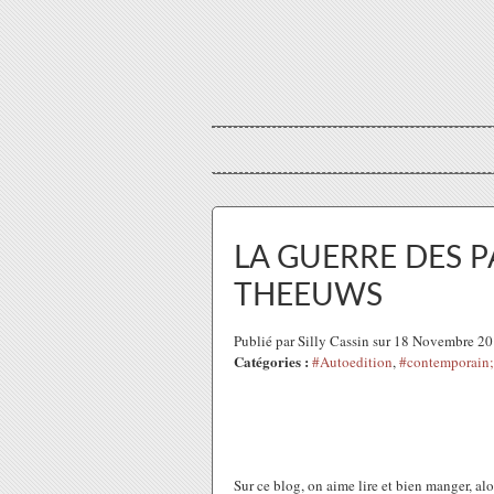
LA GUERRE DES PA
THEEUWS
Publié par Silly Cassin sur 18 Novembre 2
Catégories :
#Autoedition
,
#contemporain;
Sur ce blog, on aime lire et bien manger, a