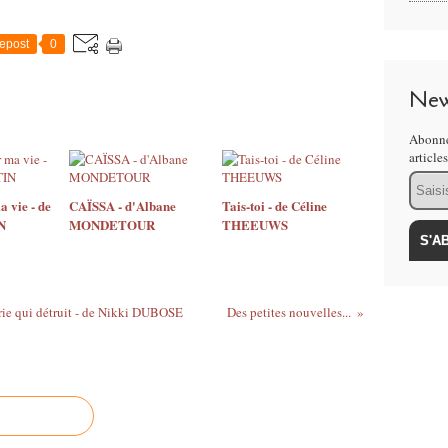
epost
0
New
Abonne
article
Email
a vie - de
CAÏSSA - d'Albane
Tais-toi - de Céline
N
MONDETOUR
THEEUWS
rie qui détruit - de Nikki DUBOSE
Des petites nouvelles...