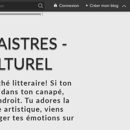
Connexion
+
Créer mon blog
ISTRES -
ULTUREL
thé litteraire! Si ton
 dans ton canapé,
ndroit. Tu adores la
 artistique, viens
ger tes émotions sur