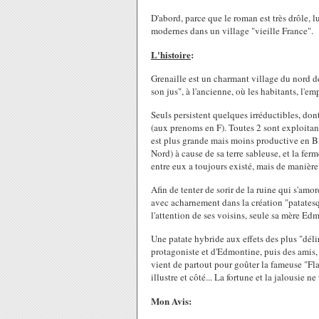
D'abord, parce que le roman est très drôle, 
modernes dans un village "vieille France".
L'histoire
:
Grenaille est un charmant village du nord de
son jus", à l'ancienne, où les habitants, l'e
Seuls persistent quelques irréductibles, don
(aux prenoms en F). Toutes 2 sont exploitant
est plus grande mais moins productive en Bin
Nord) à cause de sa terre sableuse, et la fe
entre eux a toujours existé, mais de manière 
Afin de tenter de sorir de la ruine qui s'amo
avec acharnement dans la création "patatesqu
l'attention de ses voisins, seule sa mère Ed
Une patate hybride aux effets des plus "délir
protagoniste et d'Edmontine, puis des amis,
vient de partout pour goûter la fameuse "Fla
illustre et côté... La fortune et la jalousie n
Mon Avis: