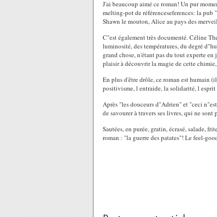
J'ai beaucoup aimé ce roman! Un pur moment
melting-pot de référenceseferences: la pub "
Shawn le mouton, Alice au pays des merveill
C"est également très documenté. Céline The
luminosité, des températures, du degré d"hum
grand chose, n'étant pas du tout experte en
plaisir à découvrir la magie de cette chimie,
En plus d'être drôle, ce roman est humain (il 
positivisme, l entraide, la solidarité, l espri
Après "les douceurs d"Adrien" et "ceci n"e
de savourer à travers ses livres, qui ne sont 
Sautées, en purée, gratin, écrasé, salade, fri
roman : "la guerre des patates"! Le feel-good