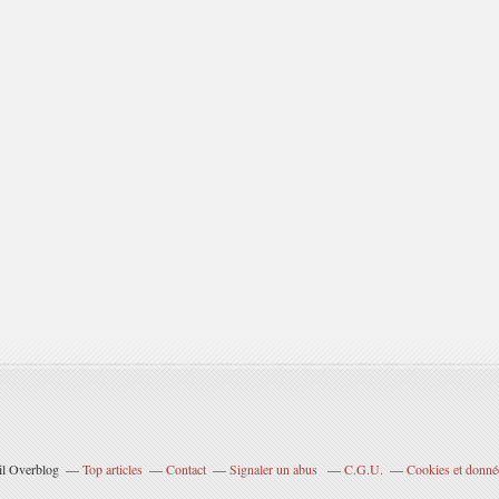
ail Overblog
Top articles
Contact
Signaler un abus
C.G.U.
Cookies et donné