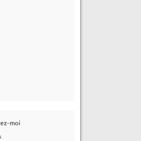
vez-moi
S