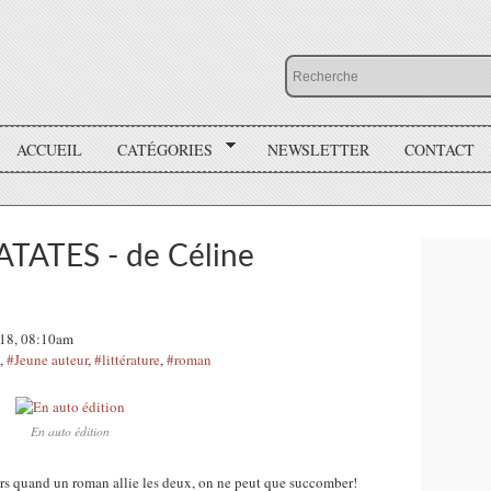
ACCUEIL
CATÉGORIES
NEWSLETTER
CONTACT
TATES - de Céline
018, 08:10am
,
#Jeune auteur
,
#littérature
,
#roman
En auto édition
lors quand un roman allie les deux, on ne peut que succomber!