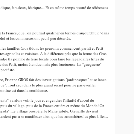
ludique, fabuleux, féerique.... Et en même temps bourré de références
 la France, que l'on pourrait qualifier en termes d'aujourd'hui: "dans
mploi et les commerces ont peu à peu désertés.
t les familles Gros (ldont les prenoms commencent par E) et Petit
es agricoles et voisines. A la différence près que la ferme des Gros
tje (la pomme de terre locale pour faire les légendaires frites du
rme des Petit, moins étendue mais plus fructueuse. La "gueguerre"
pacifiste.
rce, Etienne GROS fait des investigations "jardinesques" et se lance
e". Tout ceci dans le plus grand secret pour ne pas éveiller
montine est dans la confidence.
ants" va alors voir le jour et engendrer l'hilarité d'abord du
 puis du village, puis de la France entière et même du Monde! On
gada". Le village prospère, le Maire jubile, Grenaille devient
e tardent pas a se manifester ainsi que les surenchères les plus folles...