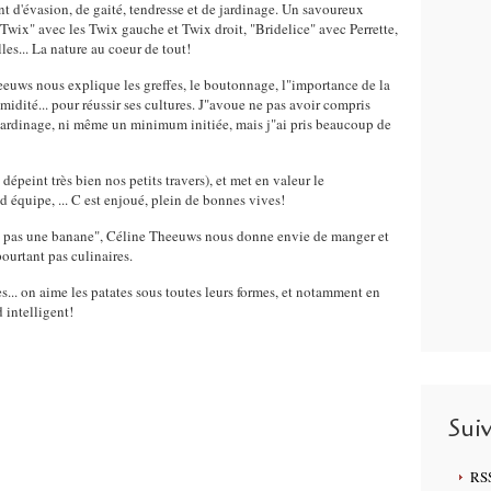
 d'évasion, de gaité, tendresse et de jardinage. Un savoureux
Twix" avec les Twix gauche et Twix droit, "Bridelice" avec Perrette,
es... La nature au coeur de tout!
euws nous explique les greffes, le boutonnage, l"importance de la
idité... pour réussir ses cultures. J"avoue ne pas avoir compris
 jardinage, ni même un minimum initiée, mais j"ai pris beaucoup de
dépeint très bien nos petits travers), et met en valeur le
t d équipe, ... C est enjoué, plein de bonnes vives!
st pas une banane", Céline Theeuws nous donne envie de manger et
pourtant pas culinaires.
tes... on aime les patates sous toutes leurs formes, et notamment en
 intelligent!
Sui
RS