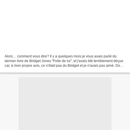
Alors.... comment vous dire? Il y a quelques mois je vous avais parlé du
dernier livre de Bridget Jones "Folle de lui", et j'avais été terriblement déçue
car, à mon propre avis, ce n'était pas du Bridget et je n'avais pas aimé. Donc,
je n'étais pas spécialement...