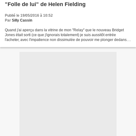
"Folle de lui" de Helen Fielding
Publié le 19/05/2016 à 10:52
Par
Silly Cassin
Quand j'ai aperçu dans la vitrine de mon "Relay" que le nouveau Bridget
Jones était sorti (ce que j'ignorais totalement) je suis aussitôt entrée
l'acheter, avec l'impatience non dissimulée de pouvoir me plonger dedans.
Toutefois, j'ai attendu religieusement...