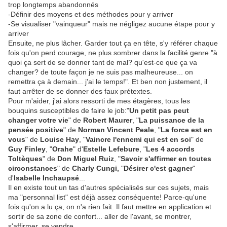
trop longtemps abandonnés
-Définir des moyens et des méthodes pour y arriver
-Se visualiser "vainqueur" mais ne négligez aucune étape pour y
arriver
Ensuite, ne plus lâcher. Garder tout ça en tête, s'y référer chaque
fois qu'on perd courage, ne plus sombrer dans la facilité genre "à
quoi ça sert de se donner tant de mal? qu'est-ce que ça va
changer? de toute façon je ne suis pas malheureuse... on
remettra ça à demain... j'ai le temps!". Et ben non justement, il
faut arrêter de se donner des faux prétextes.
Pour m'aider, j'ai alors ressorti de mes étagères, tous les
bouquins susceptibles de faire le job:"
Un petit pas peut
changer votre vie
" de
Robert Maurer
, "
La puissance de la
pensée positive
" de
Norman Vincent Peale
, "
La force est en
vous
" de
Louise Hay
, "
Vaincre l'ennemi qui est en soi
" de
Guy Finley
, "
Orahe
" d'
Estelle Lefebure
, "
Les 4 accords
Toltèques
" de
Don Miguel Ruiz
, "
Savoir s'affirmer en toutes
circonstances
" de
Charly Cungi,
"
Désirer c'est gagner
"
d'
Isabelle Inchaupsé
...
Il en existe tout un tas d'autres spécialisés sur ces sujets, mais
ma "personnal list" est déjà assez conséquente! Parce-qu'une
fois qu'on a lu ça, on n'a rien fait. Il faut mettre en application et
sortir de sa zone de confort... aller de l'avant, se montrer,
s'affirmer, se vendre.