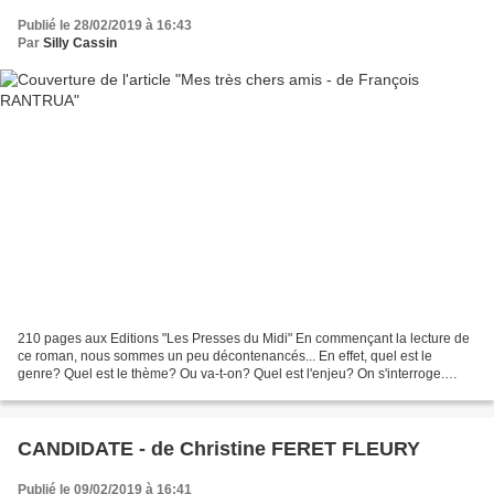
Publié le 28/02/2019 à 16:43
Par
Silly Cassin
210 pages aux Editions "Les Presses du Midi" En commençant la lecture de
ce roman, nous sommes un peu décontenancés... En effet, quel est le
genre? Quel est le thème? Ou va-t-on? Quel est l'enjeu? On s'interroge.
L'histoire: Est-ce une interview, un...
CANDIDATE - de Christine FERET FLEURY
Publié le 09/02/2019 à 16:41