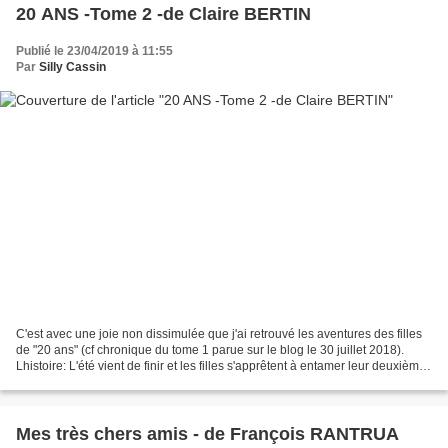
20 ANS -Tome 2 -de Claire BERTIN
Publié le 23/04/2019 à 11:55
Par
Silly Cassin
C'est avec une joie non dissimulée que j'ai retrouvé les aventures des filles
de "20 ans" (cf chronique du tome 1 parue sur le blog le 30 juillet 2018).
Lhistoire: L'été vient de finir et les filles s'apprêtent à entamer leur deuxième
année de BTS Tourisme...
Mes très chers amis - de François RANTRUA