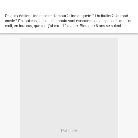
En auto-édition Une histoire d'amour? Une enquete ? Un thriller? Un road-
movie? En tout cas, le titre et la photo sont évocateurs, mais pas tels que l'on
croit, en tout cas, que moi j'ai cru... L'histoire: Bien que 6 ans se soient
écoulés depuis la disparition...
Publicité