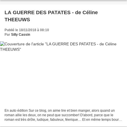
LA GUERRE DES PATATES - de Céline
THEEUWS
Publié le 18/11/2018 à 08:10
Par
Silly Cassin
En auto édition Sur ce blog, on aime lire et bien manger, alors quand un
roman allie les deux, on ne peut que succomber! D'abord, parce que le
roman est très drôle, ludique, fabuleux, féerique.... Et en même temps bourré
de références modernes dans un...