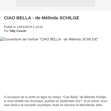
CIAO BELLA - de Mélinda SCHILGE
Publié le 12/01/2019 à 10:52
Par
Silly Cassin
A l'occasion de la sortie en ligne du roman " Ciao Bella " de Mélinda Schilge,
je vous réédite ma chronique, publiée en Septembre 2017. Et en prime, vous
avez droit a sa nouvelle couverture, toute en douceur et délicatesse, telle
celle du "Petit Prince"...