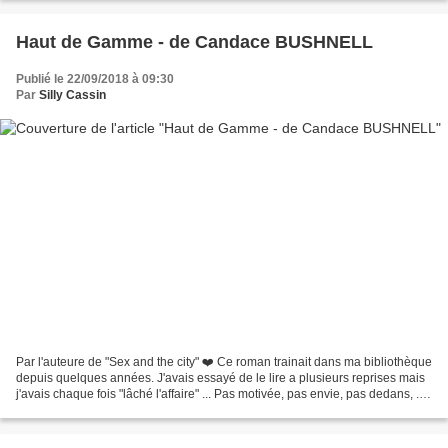
Haut de Gamme - de Candace BUSHNELL
Publié le 22/09/2018 à 09:30
Par
Silly Cassin
Par l'auteure de "Sex and the city" ❤️ Ce roman trainait dans ma bibliothèque
depuis quelques années. J'avais essayé de le lire a plusieurs reprises mais
j'avais chaque fois "lâché l'affaire" ... Pas motivée, pas envie, pas dedans, ...
Alors cet été,...