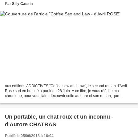
Par
Silly Cassin
aux éditions ADDICTIVES "Coffee sew and Law", le second roman d'Avril
Rose sort en broché à partir du 28 Juin. A ce titre, je vous réédite ma
chronique, pour vous faire découvrir cette auteure et son roman, que
j'ADORE! Après "Challenge me" (son 1er roman),...
Un portable, un chat roux et un inconnu -
d'Aurore CHATRAS
Publié le 05/06/2018 à 16:04