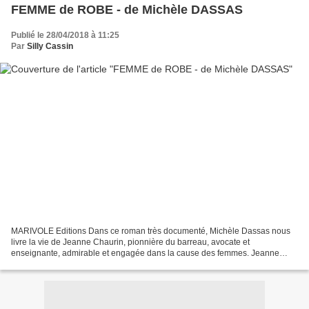
FEMME de ROBE - de Michèle DASSAS
Publié le 28/04/2018 à 11:25
Par
Silly Cassin
MARIVOLE Editions Dans ce roman très documenté, Michèle Dassas nous
livre la vie de Jeanne Chaurin, pionnière du barreau, avocate et
enseignante, admirable et engagée dans la cause des femmes. Jeanne
Chaurin s'est battue corps et âme tout au long de sa...