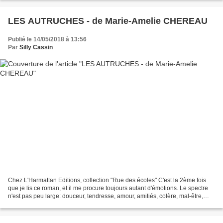
LES AUTRUCHES - de Marie-Amelie CHEREAU
Publié le 14/05/2018 à 13:56
Par
Silly Cassin
Chez L'Harmattan Editions, collection "Rue des écoles" C'est la 2ème fois
que je lis ce roman, et il me procure toujours autant d'émotions. Le spectre
n'est pas peu large: douceur, tendresse, amour, amitiés, colère, mal-être,
empathie, douleur, déchirement.....