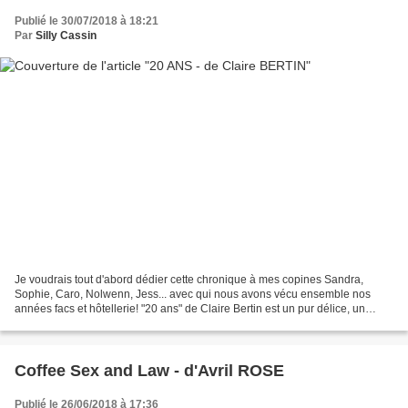
Publié le 30/07/2018 à 18:21
Par
Silly Cassin
Je voudrais tout d'abord dédier cette chronique à mes copines Sandra,
Sophie, Caro, Nolwenn, Jess... avec qui nous avons vécu ensemble nos
années facs et hôtellerie! "20 ans" de Claire Bertin est un pur délice, un
plongeon savoureux dans l'univers de...
Coffee Sex and Law - d'Avril ROSE
Publié le 26/06/2018 à 17:36