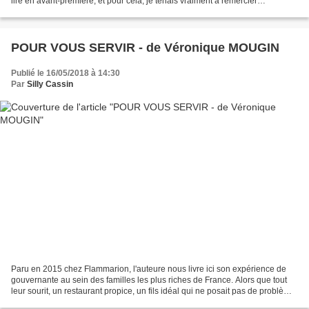
lire en avant-première, et pour cela, je tenais vraiment à remercier
sincèrement Avril rose (mon auteure...
POUR VOUS SERVIR - de Véronique MOUGIN
Publié le 16/05/2018 à 14:30
Par
Silly Cassin
Paru en 2015 chez Flammarion, l'auteure nous livre ici son expérience de
gouvernante au sein des familles les plus riches de France. Alors que tout
leur sourit, un restaurant propice, un fils idéal qui ne posait pas de problème
et s'élevait "presque"...