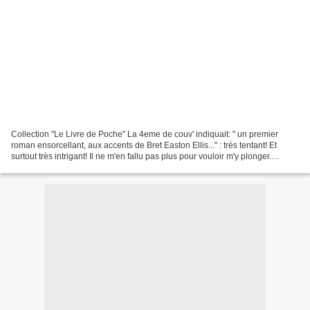
Collection "Le Livre de Poche" La 4eme de couv' indiquait: " un premier
roman ensorcellant, aux accents de Bret Easton Ellis..." : très tentant! Et
surtout très intrigant! Il ne m'en fallu pas plus pour vouloir m'y plonger.
L'histoire: Mill Valley est...