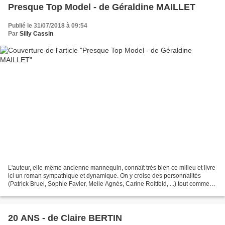
Presque Top Model - de Géraldine MAILLET
Publié le 31/07/2018 à 09:54
Par
Silly Cassin
L'auteur, elle-même ancienne mannequin, connaît très bien ce milieu et livre
ici un roman sympathique et dynamique. On y croise des personnalités
(Patrick Bruel, Sophie Favier, Melle Agnès, Carine Roitfeld, ...) tout comme
des personnages de fiction (Suzanna...
20 ANS - de Claire BERTIN