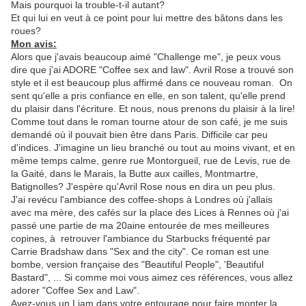
Mais pourquoi la trouble-t-il autant?
Et qui lui en veut à ce point pour lui mettre des bâtons dans les
roues?
Mon avis:
Alors que j'avais beaucoup aimé "Challenge me", je peux vous
dire que j'ai ADORE "Coffee sex and law". Avril Rose a trouvé son
style et il est beaucoup plus affirmé dans ce nouveau roman. On
sent qu'elle a pris confiance en elle, en son talent, qu'elle prend
du plaisir dans l'écriture. Et nous, nous prenons du plaisir à la lire!
Comme tout dans le roman tourne atour de son café, je me suis
demandé où il pouvait bien être dans Paris. Difficile car peu
d'indices. J'imagine un lieu branché ou tout au moins vivant, et en
même temps calme, genre rue Montorgueil, rue de Levis, rue de
la Gaité, dans le Marais, la Butte aux cailles, Montmartre,
Batignolles? J'espère qu'Avril Rose nous en dira un peu plus.
J'ai revécu l'ambiance des coffee-shops à Londres où j'allais
avec ma mère, des cafés sur la place des Lices à Rennes où j'ai
passé une partie de ma 20aine entourée de mes meilleures
copines, à retrouver l'ambiance du Starbucks fréquenté par
Carrie Bradshaw dans "Sex and the city". Ce roman est une
bombe, version française des "Beautiful People", 'Beautiful
Bastard", ... Si comme moi vous aimez ces références, vous allez
adorer "Coffee Sex and Law".
Avez-vous un Liam dans votre entourage pour faire monter la