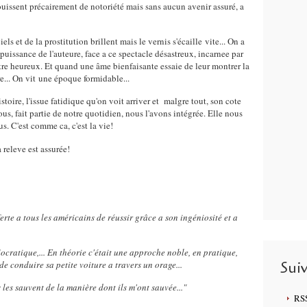
ouissent précairement de notoriété mais sans aucun avenir assuré, a
iels et de la prostitution brillent mais le vernis s'écaille vite... On a
puissance de l'auteure, face a ce spectacle désastreux, incarnee par
etre heureux. Et quand une âme bienfaisante essaie de leur montrer la
dre... On vit une époque formidable...
istoire, l'issue fatidique qu'on voit arriver et malgre tout, son cote
s, fait partie de notre quotidien, nous l'avons intégrée. Elle nous
us. C'est comme ca, c'est la vie!
a releve est assurée!
ferte a tous les américains de réussir grâce a son ingéniosité et a
cratique,... En théorie c'était une approche noble, en pratique,
Sui
 de conduire sa petite voiture a travers un orage...
es les sauvent de la manière dont ils m'ont sauvée..."
RS