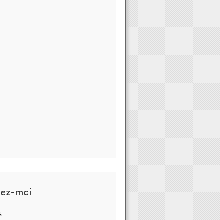
vez-moi
S