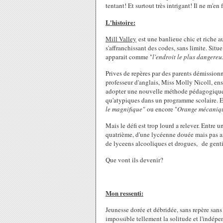
tentant! Et surtout très intrigant! Il ne m'en
L'histoire:
Mill Valley
est une banlieue chic et riche a
s'affranchissant des codes, sans limite. Sit
apparait comme "
l'endroit le plus dangere
Prives de repères par des parents démission
professeur d'anglais, Miss Molly Nicoll, en
adopter une nouvelle méthode pédagogique et 
qu'atypiques dans un programme scolaire. Ell
le magnifique"
ou encore "
Orange mécaniqu
Mais le défi est trop lourd a relever. Entre
quatrième, d'une lycéenne douée mais pas as
de lyceens alcooliques et drogues, de gentil
Que vont ils devenir?
Mon ressenti:
Jeunesse dorée et débridée, sans repère sans 
impossible tellement la solitude et l'indépe