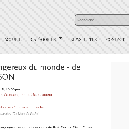
ACCUEIL
CATÉGORIES
NEWSLETTER
CONTACT
dangereux du monde - de
NSON
2018, 15:55pm
ne
,
#contemporain;
,
#Jeune auteur
ollection "Le Livre de Poche"
man ensorcellant, aux accents de Bret Easton Ellis..."
: très