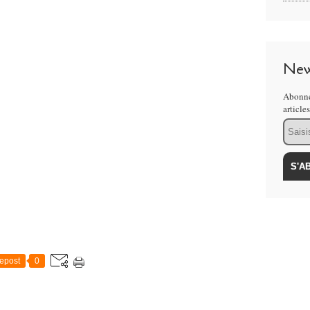
New
Abonne
article
Email
epost
0