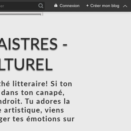
Connexion
+
Créer mon blog
ISTRES -
ULTUREL
thé litteraire! Si ton
 dans ton canapé,
ndroit. Tu adores la
 artistique, viens
ger tes émotions sur