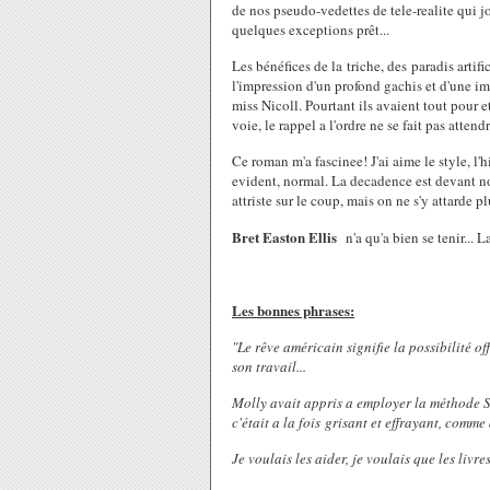
de nos pseudo-vedettes de tele-realite qui j
quelques exceptions prêt...
Les bénéfices de la triche, des paradis artific
l'impression d'un profond gachis et d'une im
miss Nicoll. Pourtant ils avaient tout pour 
voie, le rappel a l'ordre ne se fait pas atten
Ce roman m'a fascinee! J'ai aime le style, l'h
evident, normal. La decadence est devant nou
attriste sur le coup, mais on ne s'y attarde pl
Bret Easton Ellis
n'a qu'a bien se tenir... L
Les bonnes phrases:
"Le rêve américain signifie la possibilité of
son travail...
Molly avait appris a employer la méthode So
c'était a la fois grisant et effrayant, comme
Je voulais les aider, je voulais que les livr