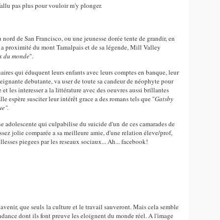
 fallu pas plus pour vouloir m'y plonger.
u nord de San Francisco, ou une jeunesse dorée tente de grandir, en
ue a proximité du mont Tamalpais et de sa légende, Mill Valley
ux du monde
".
naires qui éduquent leurs enfants avec leurs comptes en banque, leur
seignante debutante, va user de toute sa candeur de néophyte pour
les interesser a la littérature avec des oeuvres aussi brillantes
e espère susciter leur intérêt grace a des romans tels que "
Gatsby
e".
 une adolescente qui culpabilise du suicide d'un de ces camarades de
sez jolie comparée a sa meilleure amie, d'une relation éleve/prof,
lesses piegees par les reseaux sociaux... Ah... facebook!
avenir, que seuls la culture et le travail sauveront. Mais cela semble
ndance dont ils font preuve les eloignent du monde réel. A l'image