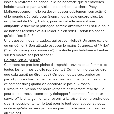
Isolée à l'extrême en prison, elle ne bénéficie que d'entrevues
hebdomadaires par sa visiteuse de prison, sa chère Patty.
Malheureusement, elle va devoir cesser subitement son activité
et le monde s'écroule pour Sienna, qui s'isole encore plus. Le
remplaçant de Patty, Hélios, pour lequel elle ressent une
antipathie visiblement partagée,semble ambivalent? Est-il là pour
de bonnes raisons? va-t-il l'aider à s'en sortir? selon les codes
qu'elle s'est fixés?
Une question nous taraude... qui est cet Hélios? Un ange gardien
ou un démon? Son attitude est pour le moins étrange... et "Miller"
("
ne m'appelle pas comme ça"
), n'est-elle pas habituée à tomber
sur les mauvaises personnes?
Ce que j'en ai pensé:
Comment ne pas être pleine d'empathie envers cette femme, et
toutes les femmes qu'elle représente? Comment ne pas se dire
que cela aurait pu être nous? On peut toutes succomber au
parfait prince charmant et ne pas oser le quitter (si tant est que
ce soit possible) quand on découvre le pot-aux-roses.
L'histoire de Sienna est bouleversante et tellement réaliste. La
peur du bourreau, comment y échapper? comment faire pour
survivre? le changer, le faire revenir à la raison? comprendre que
c'est impossible, tenter le tout pour le tout pour sauver sa peau,
réaliser qu'elle se sera jamais en paix, qu'elle sera traquée, où
qu'elle soit.