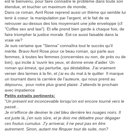
est le bienvenu, pour faire connaitre le problème dans toute son
étendue, et toucher un maximum de monde;
Dans ce roman, Avril Rose reprend aussi un thème qui semble lui
tenir à coeur: la manipulation par l'argent, et le fait de se
retrouver au-dessus des lois moyennant une jolie enveloppe (cf:
"Coffee sex and law"). Et elle prend bien garde à chaque fois, de
faire triompher la justice morale. Est-ce aussi faisable dans la
vraie vie?
Je suis certaine que "Sienna" connaîtra tout le succès qu'il
mérite. Bravo Avril Rose pour ce beau roman, qui parle aux
femmes, à toutes les femmes (concernées ou non, de près ou de
loin), qui incite à 'ouvrir les yeux, et donne envie d'aider. Un
roman qui émeut, qui perturbe, qui déstabilise. J'ai vraiment
verser des larmes à la fin, et j'ai eu du mal à le quitter Il marque
un tournant dans la carrière de l'auteure, qui nous prend au
dépourvu, pour notre plus grand plaisir. J'attends le prochain
avec impatience
Petits extraits pertinents:
"
Un présent est inconcevable lorsqu'on est encore tourné vers le
passé...
Je m'efforce de deviner le ciel bleu derrière les nuages noirs. Il
est juste là, j'en suis sûre, et je dois me débattre pour dégager
ces foutus cumulus. J'y arriverai, il ne peut pas en être
autrement. Sinon, autant me flinguer tout de suite, non?