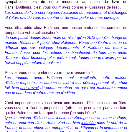
sympathique lors de notre rencontre au salon du livre de
Paris.
D'ailleurs, c'est vous qui m'avez conseillé "Corsaires de l'est".
Les salons du livre sont toujours l'occasion de rencontres et d'échanges
et j'étais ravi de vous rencontrer et de vous parler de mes ouvrages.
Vous êtes édité chez Palémon, une maison bretonne, de combien de
temps date votre collaboration?
Je suis publié depuis 2000, mais ce n'est qu'en 2013 que j'ai changé de
maison d'éditions et publié chez Palémon. Parce que l'autre maison ne
diffusait que sur quelques départements et Palémon sur toute la
France. Aussi, pour les actions qui bénéficient de tous mes droits
d'auteur c'était beaucoup plus intéressant, tandis que je n'avais pas de
travail supplémentaire à réaliser !
Pouvez-vous nous parler de votre travail ensemble?
Les rapports avec Palémon sont excellents, cette maison
d'édition respecte ses auteurs et aide à leur développement et surtout
fait bien
son travail
de communication, ce qui n'est malheureusement
pas le cas dans d'autres maison d'édition.
C'est important pour vous d'avoir une maison d'édition locale ou êtes-
vous ouvert à d'autres propositions (attention, je ne veux pas vous faire
quitter Palémon, en tant que bretonne j'en suis fière)?
Que la maison d'édition soit locale en Bretagne ou se situe à Paris,
cela ne veut rien dire... Actes Sud est bien
installée
dans le sud de la
France, la seule chose qui compte c'est la diffusion et la distribution et