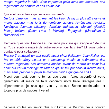
temps, regardez la bible, c'est le premier polar avec ses meurtres, ses
règlements de compte et ses coups bas...
Qui sont les auteurs qui vous ont inspiré?>
Surtout Simenon, mais en mettant les lieux de façon plus attrayante et
moins glauque, mais je lis de nombreux auteurs, Américains, Anglais,
Nordiques (comme Läcberg, Arnaldur Indridason, Menkel (décédé
hélas) Italiens (Dona Léon à Venise), Espagnols (Montalban à
Barcelone) etc...
Dernière question: France3 a une série policière qui s'appelle "Meurtre
à...", ce sont-ils inspiré de votre oeuvre pour la créer? Et vous ont-ils
contacté pour collaborer?>
France 3 a adapté un ami publié aussi chez Palémon, Jean Failler, qui
fait la série Mary Lester et a beaucoup étudié le phénomène des
auteurs régionaux ces dernières années avant de mettre au point leur
série qui est un mélange de tout ce qui se fait par chacun d'entre nous,
mais sans prendre ni payer le moindre droit à qui que ce soit !
Merci pour tout, pour le temps que vous m'avez accordé et votre
générosité, et merci de faire découvrir notre belle Bretagne (les 5
départements, je sais que vous y tenez). Bonne continuation et
toujours plus de succès à venir!
Si vous voulez en savoir plus sur Firmin Le Bourhis, vous pouvez