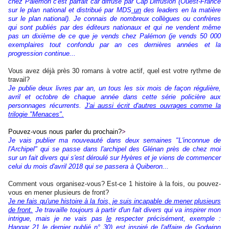
chez Palémon c'est parfait car diffusé par Cap Diffusion (Ouest-France
sur le plan national et distribué par MDS
un
des leaders en la matière
sur le plan national). Je connais de nombreux collègues ou confrères
qui sont publiés par des éditeurs nationaux et qui ne vendent même
pas un dixième de ce que je vends chez Palémon (je vends 50 000
exemplaires tout confondu par an ces dernières années et la
progression continue...
Vous avez déjà près 30 romans à votre actif, quel est votre rythme de
travail?
Je publie deux livres par an, un tous les six mois de façon régulière,
avril et octobre de chaque année dans cette série policière aux
personnages récurrents.
J'ai aussi écrit d'autres ouvrages comme la
trilogie "Menaces".
Pouvez-vous nous parler du prochain?
>
Je vais publier ma nouveauté dans deux semaines "L'inconnue de
l'Archipel" qui se passe dans l'archipel des Glénan près de chez moi
sur un fait divers qui s'est déroulé sur Hyères et je viens de commencer
celui du mois d'avril 2018 qui se passera à Quiberon...
Comment vous organisez-vous? Est-ce 1 histoire à la fois, ou pouvez-
vous en mener plusieurs de front?
Je ne fais qu'une histoire à la fois, je suis incapable de mener plusieurs
de front.
Je travaille toujours à partir d'un fait divers qui va inspirer mon
intrigue, mais je ne vais pas
le
respecter précisément, exemple :
Hangar 21 le dernier publié n° 30) est inspiré de l'affaire de Godwinn