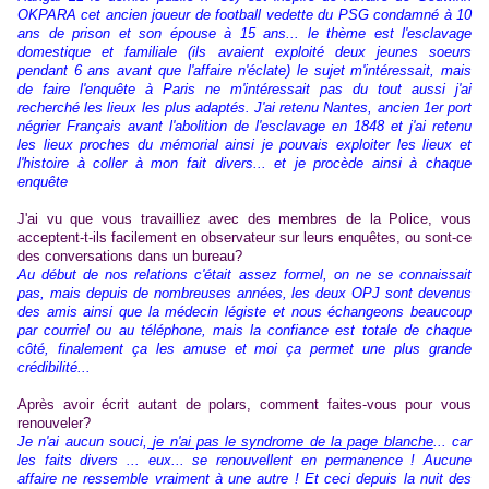
OKPARA cet ancien joueur de football vedette du PSG condamné à 10
ans de prison et son épouse à 15 ans... le thème est l'esclavage
domestique et familiale (ils avaient exploité deux jeunes soeurs
pendant 6 ans avant que l'affaire n'éclate) le sujet m'intéressait, mais
de faire l'enquête à Paris ne m'intéressait pas du tout aussi j'ai
recherché les lieux les plus adaptés. J'ai retenu Nantes, ancien 1er port
négrier Français avant l'abolition de l'esclavage en 1848 et j'ai retenu
les lieux proches du mémorial ainsi je pouvais exploiter les lieux et
l'histoire à coller à mon fait divers... et je procède ainsi à chaque
enquête
J'ai vu que vous travailliez avec des membres de la Police, vous
acceptent-t-ils facilement en observateur sur leurs enquêtes, ou sont-ce
des conversations dans un bureau?
Au début de nos relations c'était assez formel, on ne se connaissait
pas, mais depuis de nombreuses années, les deux OPJ sont devenus
des amis ainsi que la médecin légiste et nous échangeons beaucoup
par courriel ou au téléphone, mais la confiance est totale de chaque
côté, finalement ça les amuse et moi ça permet une plus grande
crédibilité...
Après avoir écrit autant de polars, comment faites-vous pour vous
renouveler?
Je n'ai aucun souci,
je n'ai pas le syndrome de la page blanche
... car
les faits divers ... eux... se renouvellent en permanence ! Aucune
affaire ne ressemble vraiment à une autre ! Et ceci depuis la nuit des