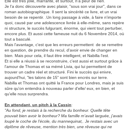
Elle est très jolie, marrante, et surtout, n'a peur de rien.
Je l'a donc découverte avec plaisir, "sous son vrai jour", dans ce
roman autobiographique. Il sent la sincérité ce livre, et un vrai
besoin de se repentir. .Un long passage à vide, à faire n'importe
quoi, causé par une adolescence livrée à elle-même, sans repère
ni structure, le succès fulgurant, énorme, qui vient tout perturber,
encore plus. Et aussi cette fameuse nuit du 6 Novembre 2014, où
tout a basculé.
Mais l'avantage, c'est que les erreurs permettent de se remettre
en question, de prendre du recul, d'avoir envie de changer en
bien. Mais pour cela, il faut être intelligent, et Nabilla l'est.
Et si elle a réussi à se reconstruire, c'est aussi et surtout grâce à
l'amour de Thomas et sa mémé Livia, qui lui permettent de
trouver un cadre réel et structuré. Fini le succès qui enivre,
aujourd'hui, "les talons de 15" sont bien encrés sur terre.
Nabilla et Thomas ont quitté la France pour Londres, mais je suis
sûre qu'on entendra à nouveau parler d'elle/ eux, en bien, et
qu'elle nous surprendra.
En attendant, un pitch à la Cassin
:
"Au fond, je restais à la recherche du bonheur. Quelle tête
pouvait bien avoir le bonheur? Ma famille m'avait larguée, j'avais
loupé le coche de l'école, du mannequinat,. Je restais avec un
diplôme de rêveuse, mention très bien, une rêveuse qui ne