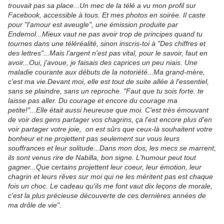
trouvait pas sa place...Un mec de la télé a vu mon profil sur
Facebook, accessible à tous. Et mes photos en soirée. Il caste
pour "l'amour est aveugle", une émission produite par
Endemol...Mieux vaut ne pas avoir trop de principes quand tu
tournes dans une téléréalité, sinon inscris-toi à "Des chiffres et
des lettres"...Mais l'argent n'est pas vital, pour le savoir, faut en
avoir...Oui, j'avoue, je faisais des caprices un peu niais. Une
maladie courante aux débuts de la notoriété...Ma grand-mère,
c'est ma vie.Devant moi, elle est tout de suite allée à l'essentiel,
sans se plaindre, sans un reproche. "Faut que tu sois forte. te
laisse pas aller. Du courage et encore du courage ma
petite!"...Elle était aussi heureuse que moi. C'est très émouvant
de voir des gens partager vos chagrins, ça l'est encore plus d'en
voir partager votre joie, on est sûrs que ceux-là souhaitent votre
bonheur et ne projettent pas seulement sur vous leurs
souffrances et leur solitude...Dans mon dos, les mecs se marrent,
ils sont venus rire de Nabilla, bon signe. L'humour peut tout
gagner...Que certains projettent leur coeur, leur émotion, leur
chagrin et leurs rêves sur moi qui ne les méritent pas est chaque
fois un choc. Le cadeau qu'ils me font vaut dix leçons de morale,
c'est la plus précieuse découverte de ces dernières années de
ma drôle de vie".