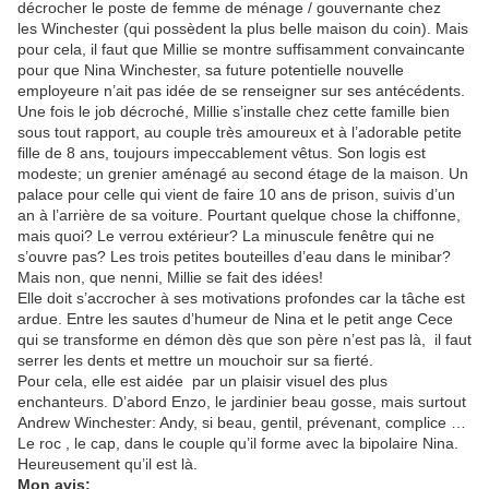
décrocher le poste de femme de ménage / gouvernante chez
les Winchester (qui possèdent la plus belle maison du coin). Mais
pour cela, il faut que Millie se montre suffisamment convaincante
pour que Nina Winchester, sa future potentielle nouvelle
employeure n’ait pas idée de se renseigner sur ses antécédents.
Une fois le job décroché, Millie s’installe chez cette famille bien
sous tout rapport, au couple très amoureux et à l’adorable petite
fille de 8 ans, toujours impeccablement vêtus. Son logis est
modeste; un grenier aménagé au second étage de la maison. Un
palace pour celle qui vient de faire 10 ans de prison, suivis d’un
an à l’arrière de sa voiture. Pourtant quelque chose la chiffonne,
mais quoi? Le verrou extérieur? La minuscule fenêtre qui ne
s’ouvre pas? Les trois petites bouteilles d’eau dans le minibar?
Mais non, que nenni, Millie se fait des idées!
Elle doit s’accrocher à ses motivations profondes car la tâche est
ardue. Entre les sautes d’humeur de Nina et le petit ange Cece
qui se transforme en démon dès que son père n’est pas là, il faut
serrer les dents et mettre un mouchoir sur sa fierté.
Pour cela, elle est aidée par un plaisir visuel des plus
enchanteurs. D’abord Enzo, le jardinier beau gosse, mais surtout
Andrew Winchester: Andy, si beau, gentil, prévenant, complice …
Le roc , le cap, dans le couple qu’il forme avec la bipolaire Nina.
Heureusement qu’il est là.
Mon avis: