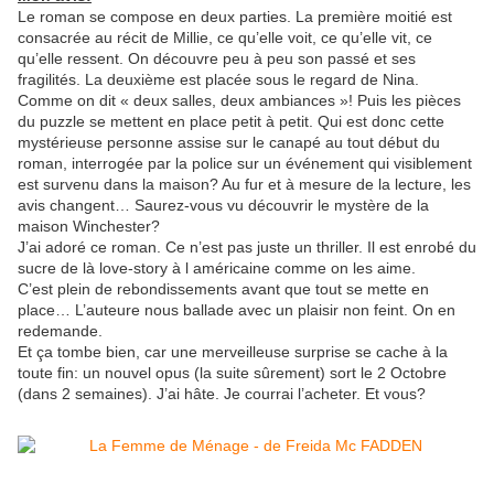
Le roman se compose en deux parties. La première moitié est
consacrée au récit de Millie, ce qu’elle voit, ce qu’elle vit, ce
qu’elle ressent. On découvre peu à peu son passé et ses
fragilités. La deuxième est placée sous le regard de Nina.
Comme on dit « deux salles, deux ambiances »! Puis les pièces
du puzzle se mettent en place petit à petit. Qui est donc cette
mystérieuse personne assise sur le canapé au tout début du
roman, interrogée par la police sur un événement qui visiblement
est survenu dans la maison? Au fur et à mesure de la lecture, les
avis changent… Saurez-vous vu découvrir le mystère de la
maison Winchester?
J’ai adoré ce roman. Ce n’est pas juste un thriller. Il est enrobé du
sucre de là love-story à l américaine comme on les aime.
C’est plein de rebondissements avant que tout se mette en
place… L’auteure nous ballade avec un plaisir non feint. On en
redemande.
Et ça tombe bien, car une merveilleuse surprise se cache à la
toute fin: un nouvel opus (la suite sûrement) sort le 2 Octobre
(dans 2 semaines). J’ai hâte. Je courrai l’acheter. Et vous?