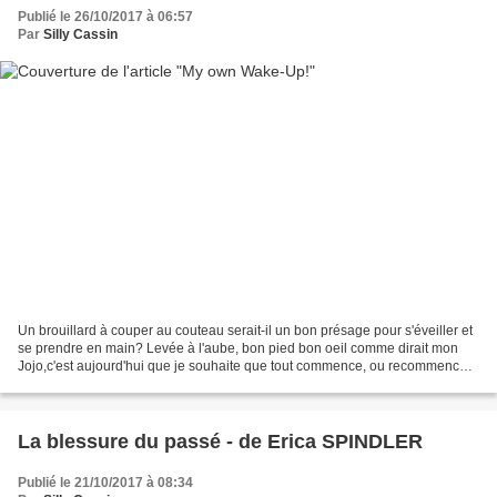
Publié le 26/10/2017 à 06:57
Par
Silly Cassin
Un brouillard à couper au couteau serait-il un bon présage pour s'éveiller et
se prendre en main? Levée à l'aube, bon pied bon oeil comme dirait mon
Jojo,c'est aujourd'hui que je souhaite que tout commence, ou recommence...
Confucius ne disait-il pas...
La blessure du passé - de Erica SPINDLER
Publié le 21/10/2017 à 08:34