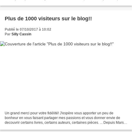
hommes, les jurés, se retrouvent...
Plus de 1000 visiteurs sur le blog!!
Publié le 07/10/2017 à 10:02
Par
Silly Cassin
Un grand merci pour votre fidélité! J'espère vous apporter un peu de
bonheur en vous faisant partager mes passions et vous donner envie de
decouvrir certains livres, certains auteurs, certaines pièces. ... Depuis Mars
2016, j'essaie d'être la plus active...