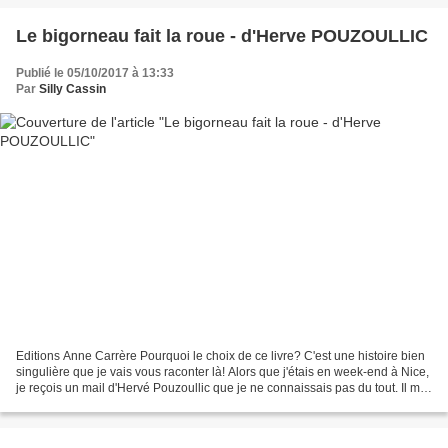
Le bigorneau fait la roue - d'Herve POUZOULLIC
Publié le 05/10/2017 à 13:33
Par
Silly Cassin
Editions Anne Carrère Pourquoi le choix de ce livre? C'est une histoire bien
singulière que je vais vous raconter là! Alors que j'étais en week-end à Nice,
je reçois un mail d'Hervé Pouzoullic que je ne connaissais pas du tout. Il me
dit que nous faisons...