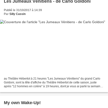
Les Jumeaux Vénitiens - de Carlo Goldoni
Publié le 31/10/2017 à 14:39
Par
Silly Cassin
au Théâtre Hébertot à 21 heures "Les Jumeaux Vénitiens" du grand Carlo
Goldoni, sont la tête d'affiche du Théâtre Hébertot de cette saison, juste
après "12 hommes en colère" à 19 heures, dont je vous ai parlé la semaine
dernière. Le Pitch: Alors que Zanetto...
My own Wake-Up!