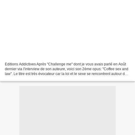
Editions Addictives Après "Challenge me" dont je vous avais parlé en Août
dernier via l'interview de son auteure, voici son 2ème opus: "Coffee sex and
law". Le titre est très évocateur car la loi et le sexe se rencontrent autour du
café... Le pitch: Zoé...