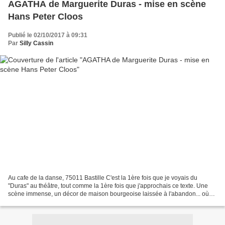
AGATHA de Marguerite Duras - mise en scène
Hans Peter Cloos
Publié le 02/10/2017 à 09:31
Par
Silly Cassin
Au cafe de la danse, 75011 Bastille C'est la 1ère fois que je voyais du
"Duras" au théâtre, tout comme la 1ère fois que j'approchais ce texte. Une
scène immense, un décor de maison bourgeoise laissée à l'abandon... où
Agatha a donné rdv à son frère. L'heure...