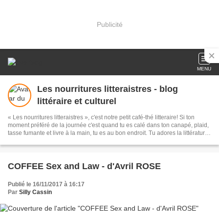
Publicité
MENU
Les nourritures litteraistres - blog
littéraire et culturel
« Les nourritures litteraistres », c'est notre petit café-thé litteraire! Si ton
moment préféré de la journée c'est quand tu es calé dans ton canapé, plaid,
tasse fumante et livre à la main, tu es au bon endroit. Tu adores la littérature,
les mots, le théâtre ou toute autre forme artistique, viens échanger de tes
passions, de tes coups de coeur, partager tes émotions sur telle ou telle
oeuvre.
COFFEE Sex and Law - d'Avril ROSE
Publié le 16/11/2017 à 16:17
Par
Silly Cassin